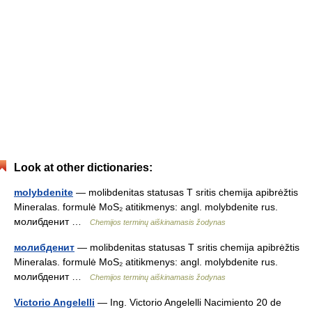
Look at other dictionaries:
molybdenite
— molibdenitas statusas T sritis chemija apibrėžtis
Mineralas. formulė MoS₂ atitikmenys: angl. molybdenite rus.
молибденит …
Chemijos terminų aiškinamasis žodynas
молибденит
— molibdenitas statusas T sritis chemija apibrėžtis
Mineralas. formulė MoS₂ atitikmenys: angl. molybdenite rus.
молибденит …
Chemijos terminų aiškinamasis žodynas
Victorio Angelelli
— Ing. Victorio Angelelli Nacimiento 20 de