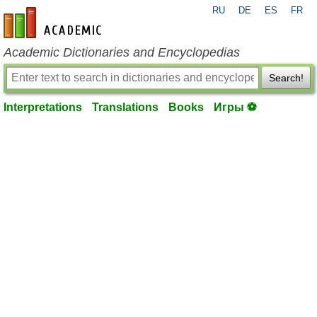
RU
DE
ES
FR
en-academic.com
Academic Dictionaries and Encyclopedias
Search!
Interpretations
Translations
Books
Игры ⚽