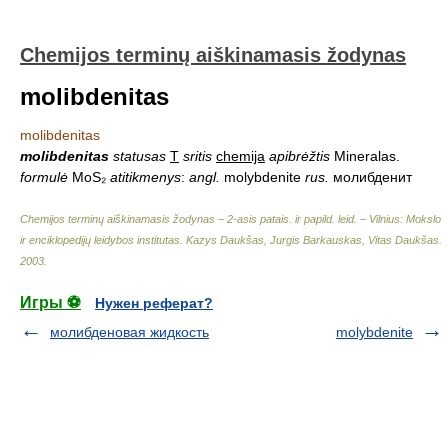
Chemijos terminų aiškinamasis žodynas
molibdenitas
molibdenitas
molibdenitas
statusas
T
sritis
chemija
apibrėžtis
Mineralas.
formulė
MoS₂
atitikmenys
:
angl.
molybdenite
rus.
молибденит
Chemijos terminų aiškinamasis žodynas – 2-asis patais. ir papild. leid. – Vilnius: Mokslo
ir enciklopedijų leidybos institutas
.
Kazys Daukšas, Jurgis Barkauskas, Vitas Daukšas
.
2003
.
Игры ⚽
Нужен реферат?
молибденовая жидкость
molybdenite